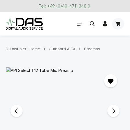
Tel: +49 (0)40-4711 348 0
Zum Hauptinhalt springen
Waren
Du bist hier:
Home
Outboard & FX
Preamps
Bildergalerie überspringen