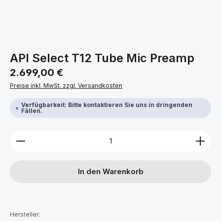
API Select T12 Tube Mic Preamp
Regulärer Preis:
2.699,00 €
Preise inkl. MwSt. zzgl. Versandkosten
Verfügbarkeit: Bitte kontaktieren Sie uns in dringenden
Fällen.
Produkt Anzahl: Gib den gewünschten Wert ein ode
In den Warenkorb
Hersteller: