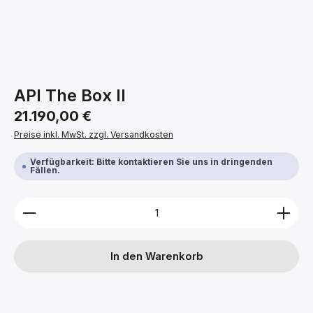
API The Box II
Regulärer Preis:
21.190,00 €
Preise inkl. MwSt. zzgl. Versandkosten
Verfügbarkeit: Bitte kontaktieren Sie uns in dringenden
Fällen.
Produkt Anzahl: Gib den gewünschten Wert ein ode
In den Warenkorb