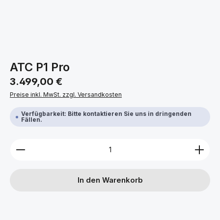
ATC P1 Pro
Regulärer Preis:
3.499,00 €
Preise inkl. MwSt. zzgl. Versandkosten
Verfügbarkeit: Bitte kontaktieren Sie uns in dringenden
Fällen.
Produkt Anzahl: Gib den gewünschten Wert ein ode
In den Warenkorb