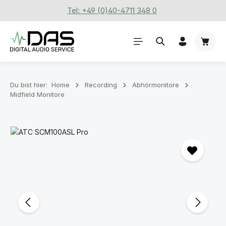
Tel: +49 (0)40-4711 348 0
Zum Hauptinhalt springen
Waren
Du bist hier:
Home
Recording
Abhörmonitore
Midfield Monitore
Bildergalerie überspringen