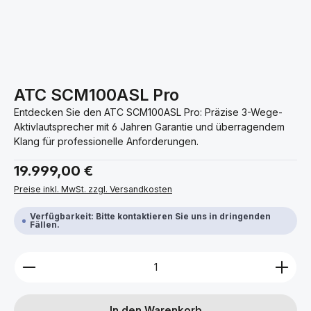
ATC SCM100ASL Pro
Entdecken Sie den ATC SCM100ASL Pro: Präzise 3-Wege-
Aktivlautsprecher mit 6 Jahren Garantie und überragendem
Klang für professionelle Anforderungen.
Regulärer Preis:
19.999,00 €
Preise inkl. MwSt. zzgl. Versandkosten
Verfügbarkeit: Bitte kontaktieren Sie uns in dringenden
Fällen.
Produkt Anzahl: Gib den gewünschten Wert ein ode
In den Warenkorb