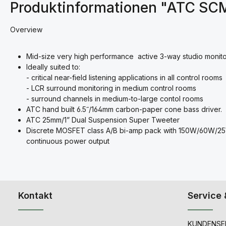
Produktinformationen "ATC SC
Overview
Mid-size very high performance active 3-way studio monit
Ideally suited to:
- critical near-field listening applications in all control rooms
- LCR surround monitoring in medium control rooms
- surround channels in medium-to-large contol rooms
ATC hand built 6.5˝/164mm carbon-paper cone bass driver.
ATC 25mm/1” Dual Suspension Super Tweeter
Discrete MOSFET class A/B bi-amp pack with 150W/60W/2
continuous power output
Kontakt
Service 
KUNDENSER