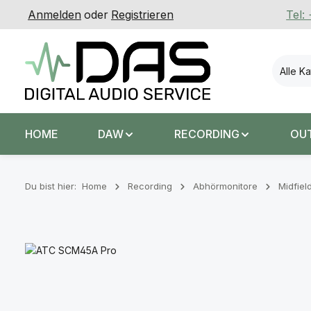
Anmelden
oder
Registrieren
Tel:
 Hauptinhalt springen
Zur Suche springen
Zur Hauptnavigation springen
Alle K
HOME
DAW
RECORDING
OU
Du bist hier:
Home
Recording
Abhörmonitore
Midfiel
Bildergalerie überspringen