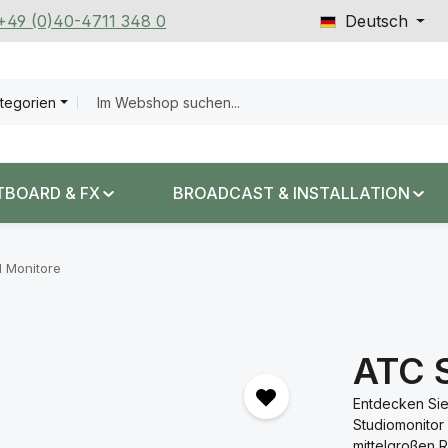
 +49 (0)40-4711 348 0
Deutsch
ategorien
TBOARD & FX
BROADCAST & INSTALLATION
d Monitore
ATC 
Entdecken Sie
Studiomonitor
mittelgroßen 