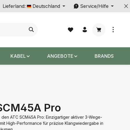
Lieferland:
Deutschland
Service/Hilfe
Warenkorb enth
KABEL
ANGEBOTE
BRANDS
SCM45A Pro
 den ATC SCM45A Pro: Einzigartiger aktiver 3-Wege-
 mit High-Performance für präzise Klangwiedergabe in
Räumen.