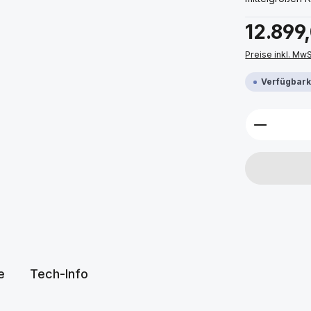
Regulärer Prei
12.899
Preise inkl. Mw
Verfügbarke
Produkt 
e
Tech-Info