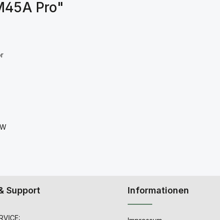
M45A Pro"
or
5W
& Support
Informationen
VICE: