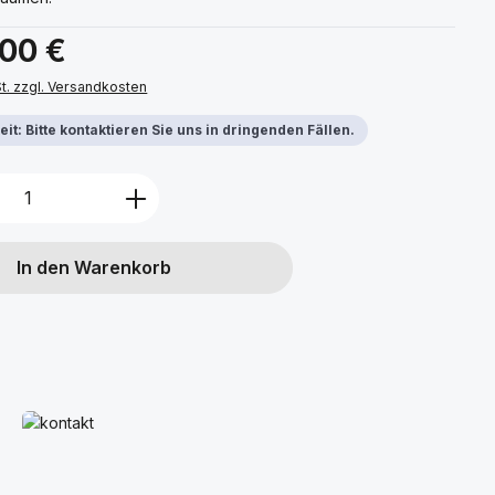
s:
,00 €
St. zzgl. Versandkosten
it: Bitte kontaktieren Sie uns in dringenden Fällen.
Anzahl: Gib den gewünschten Wert ein 
In den Warenkorb
Mehr erfahren