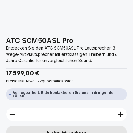
ATC SCM50ASL Pro
Entdecken Sie den ATC SCM50ASL Pro Lautsprecher: 3-
Wege-Aktivlautsprecher mit erstklassigen Treibern und 6
Jahre Garantie für unvergleichlichen Sound.
Regulärer Preis:
17.599,00 €
Preise inkl. MwSt. zzgl. Versandkosten
Verfügbarkeit: Bitte kontaktieren Sie uns in dringenden
Fällen.
Produkt Anzahl: Gib den gewünschten Wert ein ode
In den Warenkorb