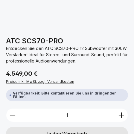
ATC SCS70-PRO
Entdecken Sie den ATC SCS70-PRO 12 Subwoofer mit 300W
Verstärker! Ideal für Stereo- und Surround-Sound, perfekt für
professionelle Audioanwendungen.
Regulärer Preis:
4.549,00 €
Preise inkl. MwSt. zzgl. Versandkosten
Verfügbarkeit: Bitte kontaktieren Sie uns in dringenden
Fällen.
Produkt Anzahl: Gib den gewünschten Wert ein ode
In den Warenkorb