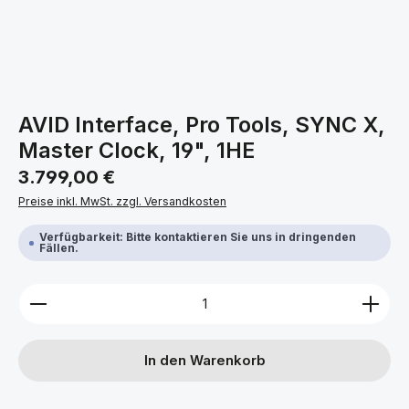
AVID Interface, Pro Tools, SYNC X,
Master Clock, 19", 1HE
Regulärer Preis:
3.799,00 €
Preise inkl. MwSt. zzgl. Versandkosten
Verfügbarkeit: Bitte kontaktieren Sie uns in dringenden
Fällen.
Produkt Anzahl: Gib den gewünschten Wert ein ode
In den Warenkorb