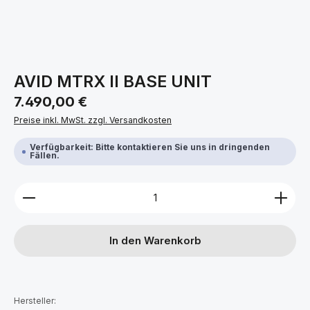
AVID MTRX II BASE UNIT
Regulärer Preis:
7.490,00 €
Preise inkl. MwSt. zzgl. Versandkosten
Verfügbarkeit: Bitte kontaktieren Sie uns in dringenden
Fällen.
Produkt Anzahl: Gib den gewünschten Wert ein ode
In den Warenkorb
Hersteller: