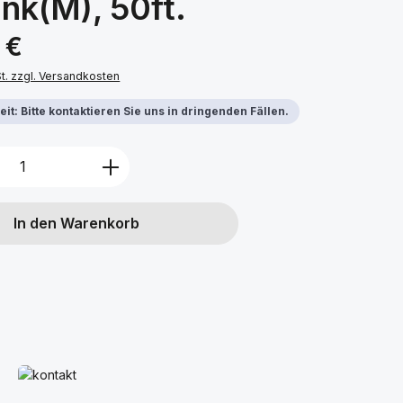
ink(M), 50ft.
s:
 €
St. zzgl. Versandkosten
it: Bitte kontaktieren Sie uns in dringenden Fällen.
Anzahl: Gib den gewünschten Wert ein 
In den Warenkorb
Mehr erfahren