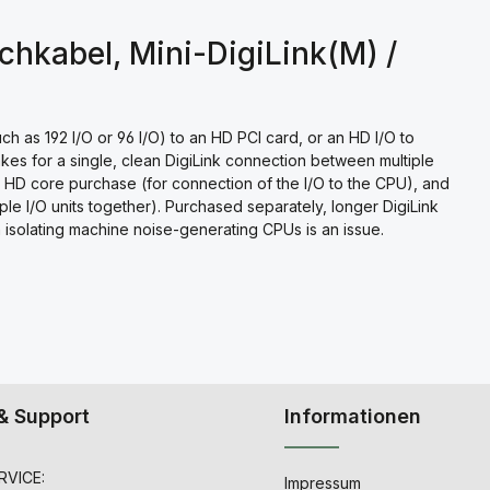
chkabel, Mini-DigiLink(M) /
h as 192 I/O or 96 I/O) to an HD PCI card, or an HD I/O to
kes for a single, clean DigiLink connection between multiple
an HD core purchase (for connection of the I/O to the CPU), and
iple I/O units together). Purchased separately, longer DigiLink
h isolating machine noise-generating CPUs is an issue.
& Support
Informationen
VICE:
Impressum