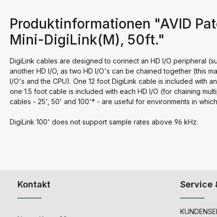
Produktinformationen "AVID Pat
Mini-DigiLink(M), 50ft."
DigiLink cables are designed to connect an HD I/O peripheral (suc
another HD I/O, as two HD I/O's can be chained together (this ma
I/O's and the CPU). One 12 foot DigiLink cable is included with 
one 1.5 foot cable is included with each HD I/O (for chaining mult
cables - 25', 50' and 100'* - are useful for environments in whic
DigiLink 100' does not support sample rates above 96 kHz.
Kontakt
Service 
KUNDENSER