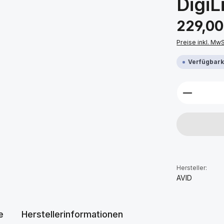
DigiL
Regulärer Prei
229,00
Preise inkl. Mw
Verfügbarke
Produkt 
Hersteller:
AVID
e
Herstellerinformationen