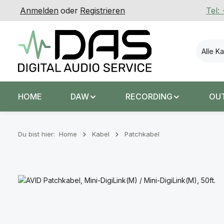
Anmelden
oder
Registrieren
Tel:
 Hauptinhalt springen
Zur Suche springen
Zur Hauptnavigation springen
Alle K
HOME
DAW
RECORDING
OU
Du bist hier:
Home
Kabel
Patchkabel
Bildergalerie überspringen