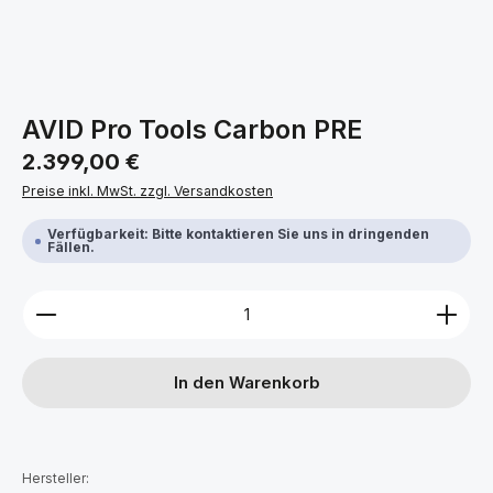
AVID Pro Tools Carbon PRE
Regulärer Preis:
2.399,00 €
Preise inkl. MwSt. zzgl. Versandkosten
Verfügbarkeit: Bitte kontaktieren Sie uns in dringenden
Fällen.
Produkt Anzahl: Gib den gewünschten Wert ein ode
In den Warenkorb
Hersteller: