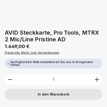
AVID Steckkarte, Pro Tools, MTRX
2 Mic/Line Pristine AD
Regulärer Preis:
1.649,00 €
Preise inkl. MwSt. zzgl. Versandkosten
Verfügbarkeit: Bitte kontaktieren Sie uns in dringenden
Fällen.
Produkt Anzahl: Gib den gewünschten Wert ein ode
In den Warenkorb