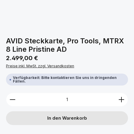
AVID Steckkarte, Pro Tools, MTRX
8 Line Pristine AD
Regulärer Preis:
2.499,00 €
Preise inkl. MwSt. zzgl. Versandkosten
Verfügbarkeit: Bitte kontaktieren Sie uns in dringenden
Fällen.
Produkt Anzahl: Gib den gewünschten Wert ein ode
In den Warenkorb