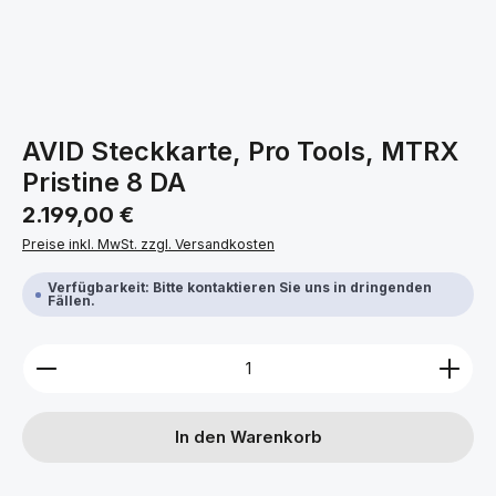
AVID Steckkarte, Pro Tools, MTRX
Pristine 8 DA
Regulärer Preis:
2.199,00 €
Preise inkl. MwSt. zzgl. Versandkosten
Verfügbarkeit: Bitte kontaktieren Sie uns in dringenden
Fällen.
Produkt Anzahl: Gib den gewünschten Wert ein ode
In den Warenkorb