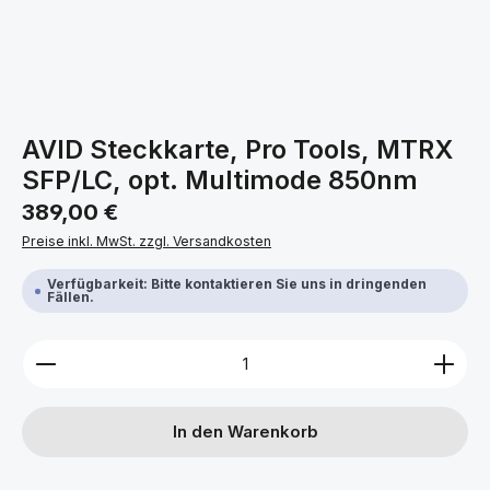
AVID Steckkarte, Pro Tools, MTRX
SFP/LC, opt. Multimode 850nm
Regulärer Preis:
389,00 €
Preise inkl. MwSt. zzgl. Versandkosten
Verfügbarkeit: Bitte kontaktieren Sie uns in dringenden
Fällen.
Produkt Anzahl: Gib den gewünschten Wert ein ode
In den Warenkorb