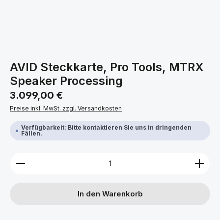
AVID Steckkarte, Pro Tools, MTRX
Speaker Processing
Regulärer Preis:
3.099,00 €
Preise inkl. MwSt. zzgl. Versandkosten
Verfügbarkeit: Bitte kontaktieren Sie uns in dringenden
Fällen.
Produkt Anzahl: Gib den gewünschten Wert ein ode
In den Warenkorb