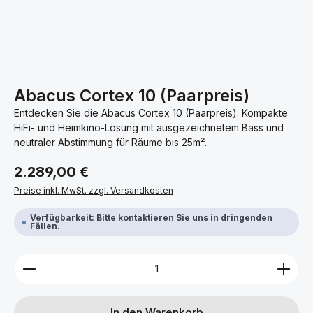
Abacus Cortex 10 (Paarpreis)
Entdecken Sie die Abacus Cortex 10 (Paarpreis): Kompakte
HiFi- und Heimkino-Lösung mit ausgezeichnetem Bass und
neutraler Abstimmung für Räume bis 25m².
Regulärer Preis:
2.289,00 €
Preise inkl. MwSt. zzgl. Versandkosten
Verfügbarkeit: Bitte kontaktieren Sie uns in dringenden
Fällen.
Produkt Anzahl: Gib den gewünschten Wert ein ode
In den Warenkorb