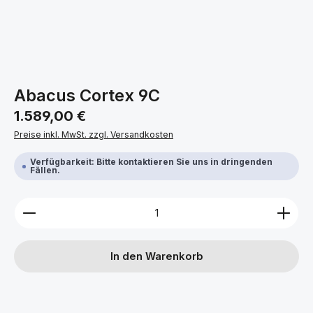
Abacus Cortex 9C
Regulärer Preis:
1.589,00 €
Preise inkl. MwSt. zzgl. Versandkosten
Verfügbarkeit: Bitte kontaktieren Sie uns in dringenden
Fällen.
Produkt Anzahl: Gib den gewünschten Wert ein ode
In den Warenkorb