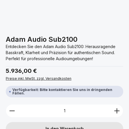
Adam Audio Sub2100
Entdecken Sie den Adam Audio Sub2100: Herausragende
Basskraft, Klarheit und Präzision für authentischen Sound.
Perfekt für professionelle Audioumgebungen!
Regulärer Preis:
5.936,00 €
Preise inkl. MwSt. zzgl. Versandkosten
Verfügbarkeit: Bitte kontaktieren Sie uns in dringenden
Fällen.
Produkt Anzahl: Gib den gewünschten Wert ein ode
In den Warenkorb