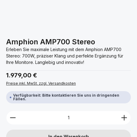
Amphion AMP700 Stereo
Erleben Sie maximale Leistung mit dem Amphion AMP700
Stereo: 700W, präziser Klang und perfekte Ergänzung für
Ihre Monitore. Langlebig und innovativ!
Regulärer Preis:
1.979,00 €
Preise inkl. MwSt. zzgl. Versandkosten
Verfügbarkeit: Bitte kontaktieren Sie uns in dringenden
Fällen.
Produkt Anzahl: Gib den gewünschten Wert ein ode
In den Warenkorb