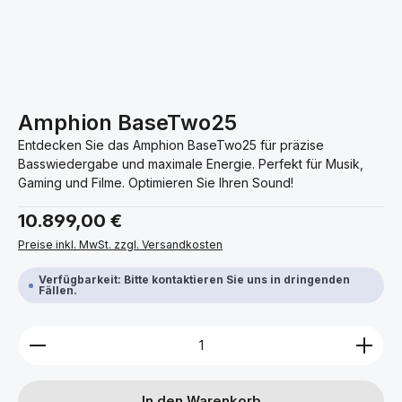
Amphion BaseTwo25
Entdecken Sie das Amphion BaseTwo25 für präzise
Basswiedergabe und maximale Energie. Perfekt für Musik,
Gaming und Filme. Optimieren Sie Ihren Sound!
Regulärer Preis:
10.899,00 €
Preise inkl. MwSt. zzgl. Versandkosten
Verfügbarkeit: Bitte kontaktieren Sie uns in dringenden
Fällen.
Produkt Anzahl: Gib den gewünschten Wert ein ode
In den Warenkorb