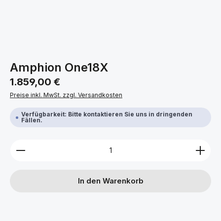
Amphion One18X
Regulärer Preis:
1.859,00 €
Preise inkl. MwSt. zzgl. Versandkosten
Verfügbarkeit: Bitte kontaktieren Sie uns in dringenden
Fällen.
Produkt Anzahl: Gib den gewünschten Wert ein ode
In den Warenkorb