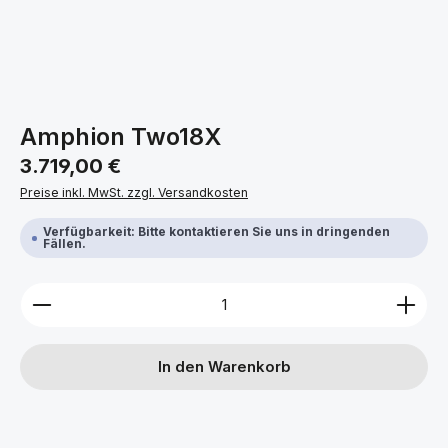
Amphion Two18X
Regulärer Preis:
3.719,00 €
Preise inkl. MwSt. zzgl. Versandkosten
Verfügbarkeit: Bitte kontaktieren Sie uns in dringenden
Fällen.
Produkt Anzahl: Gib den gewünschten Wert ein ode
In den Warenkorb