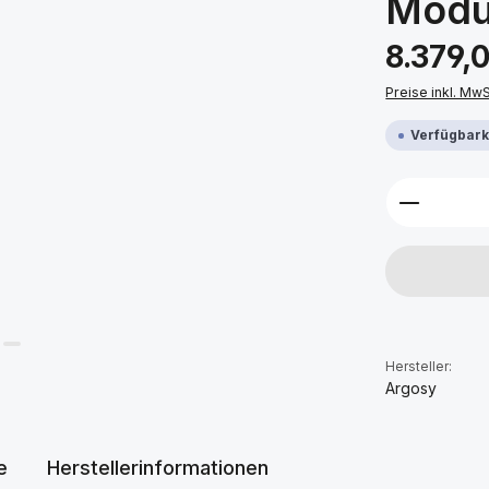
Modu
Regulärer Prei
8.379,
Preise inkl. Mw
Verfügbarke
Produkt 
Hersteller:
Argosy
e
Herstellerinformationen