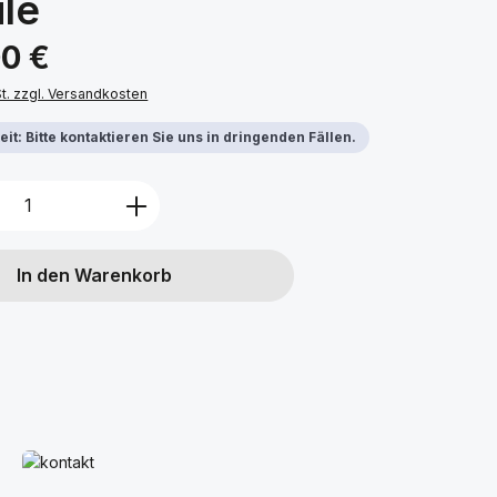
le
s:
00 €
St. zzgl. Versandkosten
it: Bitte kontaktieren Sie uns in dringenden Fällen.
Anzahl: Gib den gewünschten Wert ein 
In den Warenkorb
Mehr erfahren