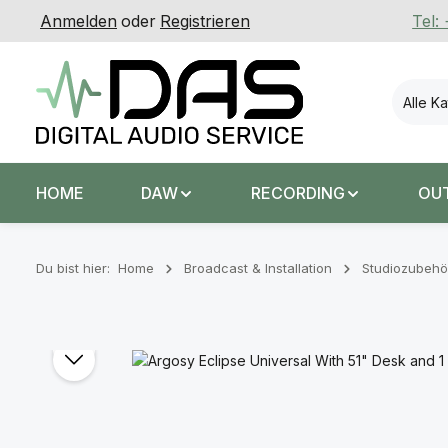
Anmelden
oder
Registrieren
Tel:
 Hauptinhalt springen
Zur Suche springen
Zur Hauptnavigation springen
Alle K
HOME
DAW
RECORDING
OU
Du bist hier:
Home
Broadcast & Installation
Studiozubehö
Bildergalerie überspringen