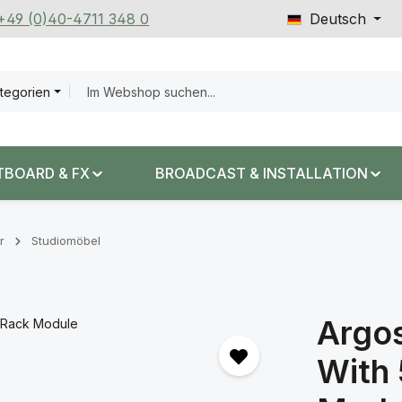
 +49 (0)40-4711 348 0
Deutsch
ategorien
TBOARD & FX
BROADCAST & INSTALLATION
r
Studiomöbel
Argos
With 