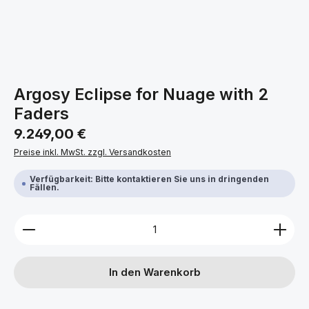
Argosy Eclipse for Nuage with 2
Faders
Regulärer Preis:
9.249,00 €
Preise inkl. MwSt. zzgl. Versandkosten
Verfügbarkeit: Bitte kontaktieren Sie uns in dringenden
Fällen.
Produkt Anzahl: Gib den gewünschten Wert ein ode
In den Warenkorb