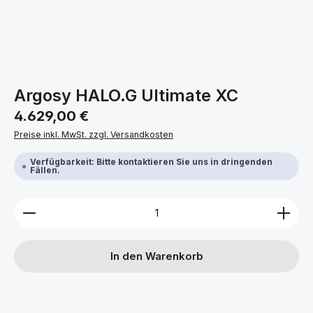
Argosy HALO.G Ultimate XC
Regulärer Preis:
4.629,00 €
Preise inkl. MwSt. zzgl. Versandkosten
Verfügbarkeit: Bitte kontaktieren Sie uns in dringenden
Fällen.
Produkt Anzahl: Gib den gewünschten Wert ein ode
In den Warenkorb