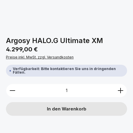
Argosy HALO.G Ultimate XM
Regulärer Preis:
4.299,00 €
Preise inkl. MwSt. zzgl. Versandkosten
Verfügbarkeit: Bitte kontaktieren Sie uns in dringenden
Fällen.
Produkt Anzahl: Gib den gewünschten Wert ein ode
In den Warenkorb