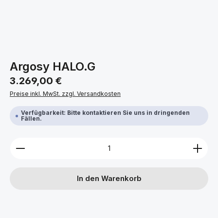
Argosy HALO.G
Regulärer Preis:
3.269,00 €
Preise inkl. MwSt. zzgl. Versandkosten
Verfügbarkeit: Bitte kontaktieren Sie uns in dringenden
Fällen.
Produkt Anzahl: Gib den gewünschten Wert ein ode
In den Warenkorb