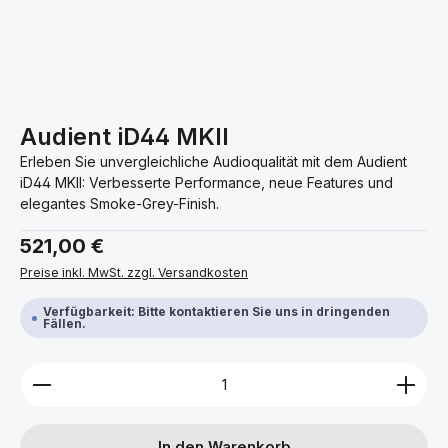
Audient iD44 MKII
Erleben Sie unvergleichliche Audioqualität mit dem Audient
iD44 MKII: Verbesserte Performance, neue Features und
elegantes Smoke-Grey-Finish.
Regulärer Preis:
521,00 €
Preise inkl. MwSt. zzgl. Versandkosten
Verfügbarkeit: Bitte kontaktieren Sie uns in dringenden
Fällen.
Produkt Anzahl: Gib den gewünschten Wert ein ode
In den Warenkorb