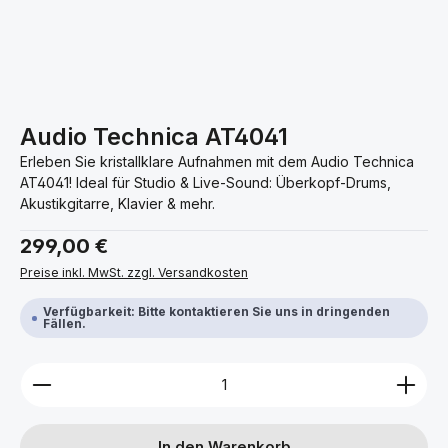
Audio Technica AT4041
Erleben Sie kristallklare Aufnahmen mit dem Audio Technica
AT4041! Ideal für Studio & Live-Sound: Überkopf-Drums,
Akustikgitarre, Klavier & mehr.
Regulärer Preis:
299,00 €
Preise inkl. MwSt. zzgl. Versandkosten
Verfügbarkeit: Bitte kontaktieren Sie uns in dringenden
Fällen.
Produkt Anzahl: Gib den gewünschten Wert ein ode
In den Warenkorb