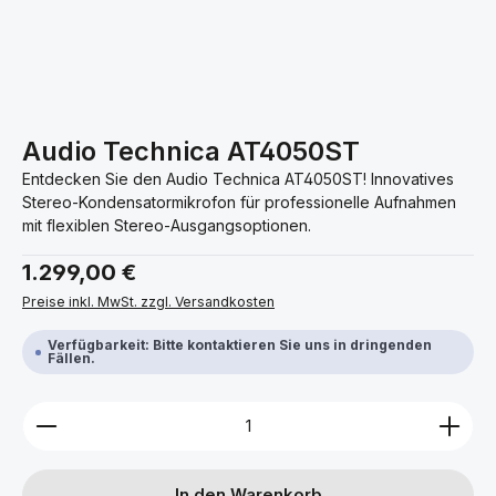
Audio Technica AT4050ST
Entdecken Sie den Audio Technica AT4050ST! Innovatives
Stereo-Kondensatormikrofon für professionelle Aufnahmen
mit flexiblen Stereo-Ausgangsoptionen.
Regulärer Preis:
1.299,00 €
Preise inkl. MwSt. zzgl. Versandkosten
Verfügbarkeit: Bitte kontaktieren Sie uns in dringenden
Fällen.
Produkt Anzahl: Gib den gewünschten Wert ein ode
In den Warenkorb