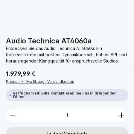
Audio Technica AT4060a
Entdecken Sie das Audio Technica AT4060a: Ein
Röhrenmikrofon mit breitem Dynamikbereich, hohem SPL und
herausragender Klangqualität für anspruchsvolle Studios.
Regulärer Preis:
1.979,99 €
Preise inkl. MwSt. zzgl. Versandkosten
Verfügbarkeit: Bitte kontaktieren Sie uns in dringenden
Fällen.
Produkt Anzahl: Gib den gewünschten Wert ein ode
In den Warenkorb