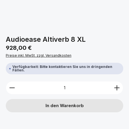
Audioease Altiverb 8 XL
Regulärer Preis:
928,00 €
Preise inkl. MwSt. zzgl. Versandkosten
Verfügbarkeit: Bitte kontaktieren Sie uns in dringenden
Fällen.
Produkt Anzahl: Gib den gewünschten Wert ein ode
In den Warenkorb