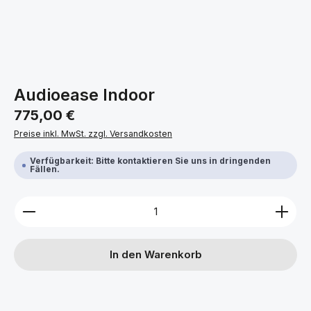
Audioease Indoor
Regulärer Preis:
775,00 €
Preise inkl. MwSt. zzgl. Versandkosten
Verfügbarkeit: Bitte kontaktieren Sie uns in dringenden
Fällen.
Produkt Anzahl: Gib den gewünschten Wert ein ode
In den Warenkorb