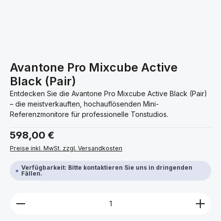
Avantone Pro Mixcube Active
Black (Pair)
Entdecken Sie die Avantone Pro Mixcube Active Black (Pair)
– die meistverkauften, hochauflösenden Mini-
Referenzmonitore für professionelle Tonstudios.
Regulärer Preis:
598,00 €
Preise inkl. MwSt. zzgl. Versandkosten
Verfügbarkeit: Bitte kontaktieren Sie uns in dringenden
Fällen.
Produkt Anzahl: Gib den gewünschten Wert ein ode