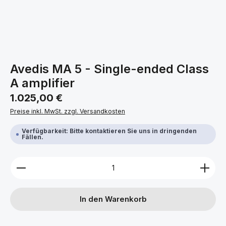
Avedis MA 5 - Single-ended Class
A amplifier
Regulärer Preis:
1.025,00 €
Preise inkl. MwSt. zzgl. Versandkosten
Verfügbarkeit: Bitte kontaktieren Sie uns in dringenden
Fällen.
Produkt Anzahl: Gib den gewünschten Wert ein ode
In den Warenkorb