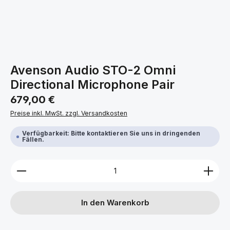
Avenson Audio STO-2 Omni
Directional Microphone Pair
Regulärer Preis:
679,00 €
Preise inkl. MwSt. zzgl. Versandkosten
Verfügbarkeit: Bitte kontaktieren Sie uns in dringenden
Fällen.
Produkt Anzahl: Gib den gewünschten Wert ein ode
In den Warenkorb