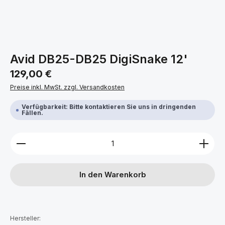
Avid DB25-DB25 DigiSnake 12'
Regulärer Preis:
129,00 €
Preise inkl. MwSt. zzgl. Versandkosten
Verfügbarkeit: Bitte kontaktieren Sie uns in dringenden
Fällen.
Produkt Anzahl: Gib den gewünschten Wert ein ode
In den Warenkorb
Hersteller: