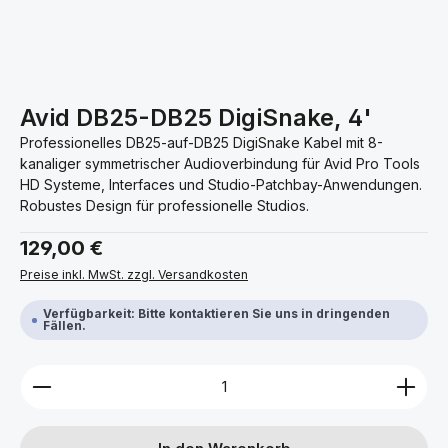
Avid DB25-DB25 DigiSnake, 4'
Professionelles DB25-auf-DB25 DigiSnake Kabel mit 8-
kanaliger symmetrischer Audioverbindung für Avid Pro Tools
HD Systeme, Interfaces und Studio-Patchbay-Anwendungen.
Robustes Design für professionelle Studios.
Regulärer Preis:
129,00 €
Preise inkl. MwSt. zzgl. Versandkosten
Verfügbarkeit: Bitte kontaktieren Sie uns in dringenden
Fällen.
Produkt Anzahl: Gib den gewünschten Wert ein ode