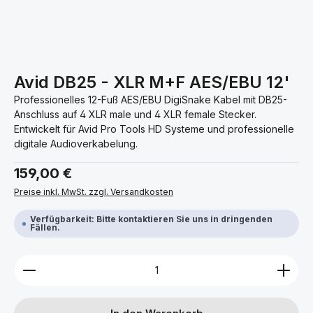
Avid DB25 - XLR M+F AES/EBU 12'
Professionelles 12-Fuß AES/EBU DigiSnake Kabel mit DB25-
Anschluss auf 4 XLR male und 4 XLR female Stecker.
Entwickelt für Avid Pro Tools HD Systeme und professionelle
digitale Audioverkabelung.
Regulärer Preis:
159,00 €
Preise inkl. MwSt. zzgl. Versandkosten
Verfügbarkeit: Bitte kontaktieren Sie uns in dringenden
Fällen.
Produkt Anzahl: Gib den gewünschten Wert ein ode