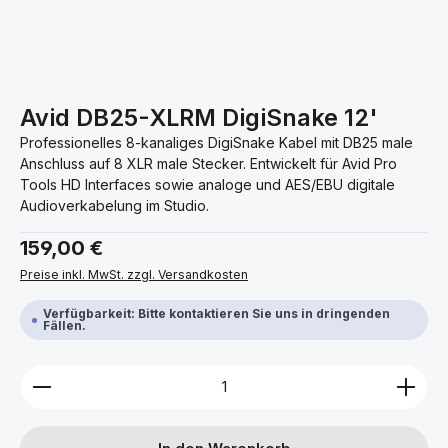
Avid DB25-XLRM DigiSnake 12'
Professionelles 8-kanaliges DigiSnake Kabel mit DB25 male
Anschluss auf 8 XLR male Stecker. Entwickelt für Avid Pro
Tools HD Interfaces sowie analoge und AES/EBU digitale
Audioverkabelung im Studio.
Regulärer Preis:
159,00 €
Preise inkl. MwSt. zzgl. Versandkosten
Verfügbarkeit: Bitte kontaktieren Sie uns in dringenden
Fällen.
Produkt Anzahl: Gib den gewünschten Wert ein ode