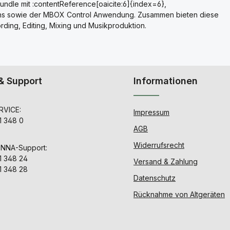
ndle mit :contentReference[oaicite:6]{index=6},
g-ins sowie der MBOX Control Anwendung. Zusammen bieten diese
ding, Editing, Mixing und Musikproduktion.
& Support
Informationen
VICE:
Impressum
1 348 0
AGB
Widerrufsrecht
ENNA-Support:
1 348 24
Versand & Zahlung
1 348 28
Datenschutz
Rücknahme von Altgeräten