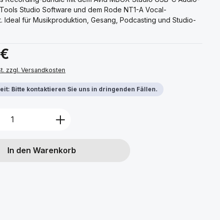
o Tools Studio Software und dem Rode NT1-A Vocal-
. Ideal für Musikproduktion, Gesang, Podcasting und Studio-
s:
 €
St. zzgl. Versandkosten
it: Bitte kontaktieren Sie uns in dringenden Fällen.
Anzahl: Gib den gewünschten Wert ein 
In den Warenkorb