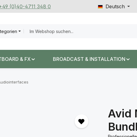
 +49 (0)40-4711 348 0
Deutsch
ategorien
TBOARD & FX
BROADCAST & INSTALLATION
udiointerfaces
Avid
Bund
Professionell