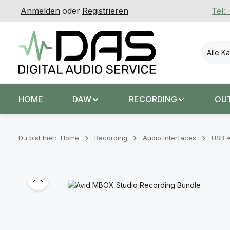
Anmelden
oder
Registrieren
Tel:
 Hauptinhalt springen
Zur Suche springen
Zur Hauptnavigation springen
Alle K
HOME
DAW
RECORDING
OU
Du bist hier:
Home
Recording
Audio Interfaces
USB A
Bildergalerie überspringen