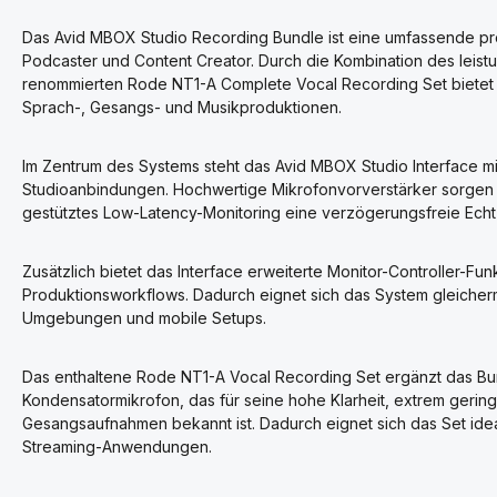
Das Avid MBOX Studio Recording Bundle ist eine umfassende pr
Podcaster und Content Creator. Durch die Kombination des leis
renommierten Rode NT1-A Complete Vocal Recording Set bietet d
Sprach-, Gesangs- und Musikproduktionen.
Im Zentrum des Systems steht das Avid MBOX Studio Interface mi
Studioanbindungen. Hochwertige Mikrofonvorverstärker sorgen 
gestütztes Low-Latency-Monitoring eine verzögerungsfreie Echt
Zusätzlich bietet das Interface erweiterte Monitor-Controller-F
Produktionsworkflows. Dadurch eignet sich das System gleicher
Umgebungen und mobile Setups.
Das enthaltene Rode NT1-A Vocal Recording Set ergänzt das B
Kondensatormikrofon, das für seine hohe Klarheit, extrem geri
Gesangsaufnahmen bekannt ist. Dadurch eignet sich das Set idea
Streaming-Anwendungen.