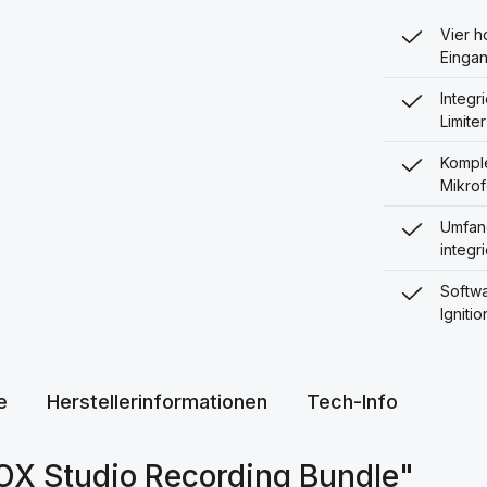
Vier h
Eingan
Integr
Limiter
Komple
Mikrof
Umfan
integr
Softwa
Igniti
e
Herstellerinformationen
Tech-Info
OX Studio Recording Bundle"