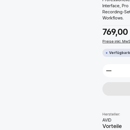
Interface, Pr
Recording-Set
Workflows.
Regulärer Prei
769,00
Preise inkl. Mw
Verfügbarke
Produkt 
Hersteller:
AVID
Vorteile