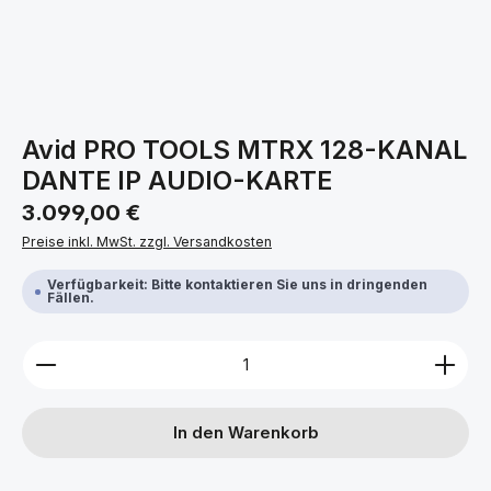
Avid PRO TOOLS MTRX 128-KANAL
DANTE IP AUDIO-KARTE
Regulärer Preis:
3.099,00 €
Preise inkl. MwSt. zzgl. Versandkosten
Verfügbarkeit: Bitte kontaktieren Sie uns in dringenden
Fällen.
Produkt Anzahl: Gib den gewünschten Wert ein ode
In den Warenkorb