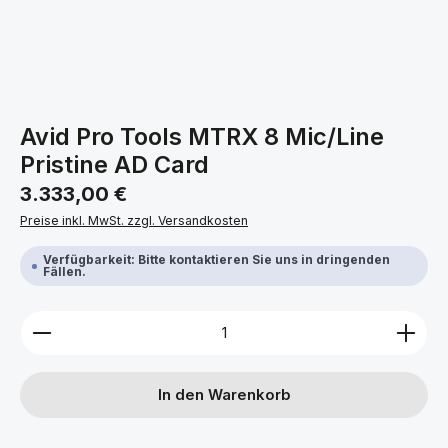
Avid Pro Tools MTRX 8 Mic/Line
Pristine AD Card
Regulärer Preis:
3.333,00 €
Preise inkl. MwSt. zzgl. Versandkosten
Verfügbarkeit: Bitte kontaktieren Sie uns in dringenden
Fällen.
Produkt Anzahl: Gib den gewünschten Wert ein ode
In den Warenkorb