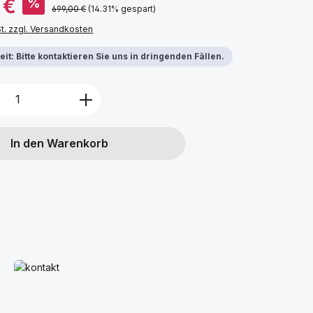
 €
%
Regulärer Preis:
699,00 €
(14.31% gespart)
St. zzgl. Versandkosten
it: Bitte kontaktieren Sie uns in dringenden Fällen.
Anzahl: Gib den gewünschten Wert ein 
In den Warenkorb
Mehr erfahren