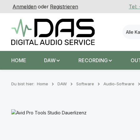
Anmelden
oder
Registrieren
Tel:
 Hauptinhalt springen
Zur Suche springen
Zur Hauptnavigation springen
Alle K
HOME
DAW
RECORDING
OU
Du bist hier:
Home
DAW
Software
Audio-Software
Bildergalerie überspringen