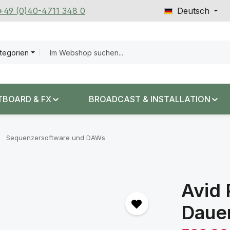
 +49 (0)40-4711 348 0
Deutsch
ategorien
TBOARD & FX
BROADCAST & INSTALLATION
Sequenzersoftware und DAWs
Avid 
Dauer
Verkaufspreis: