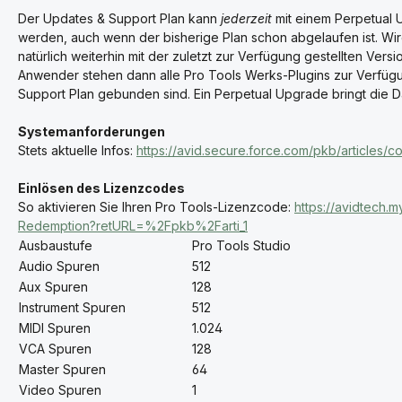
Der Updates & Support Plan kann
jederzeit
mit einem Perpetual 
werden, auch wenn der bisherige Plan schon abgelaufen ist. Wird
natürlich weiterhin mit der zuletzt zur Verfügung gestellten Ver
Anwender stehen dann alle Pro Tools Werks-Plugins zur Verfügun
Support Plan gebunden sind. Ein Perpetual Upgrade bringt die D
Systemanforderungen
Stets aktuelle Infos:
https://avid.secure.force.com/pkb/articles/
Einlösen des Lizenzcodes
So aktivieren Sie Ihren Pro Tools-Lizenzcode:
https://avidtech.
Redemption?retURL=%2Fpkb%2Farti_1
Ausbaustufe
Pro Tools Studio
Audio Spuren
512
Aux Spuren
128
Instrument Spuren
512
MIDI Spuren
1.024
VCA Spuren
128
Master Spuren
64
Video Spuren
1