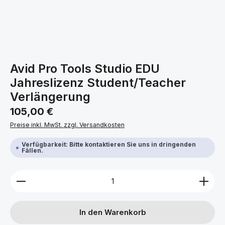
Avid Pro Tools Studio EDU
Jahreslizenz Student/Teacher
Verlängerung
Regulärer Preis:
105,00 €
Preise inkl. MwSt. zzgl. Versandkosten
Verfügbarkeit: Bitte kontaktieren Sie uns in dringenden
Fällen.
Produkt Anzahl: Gib den gewünschten Wert ein ode
In den Warenkorb