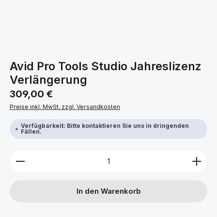
Avid Pro Tools Studio Jahreslizenz
Verlängerung
Regulärer Preis:
309,00 €
Preise inkl. MwSt. zzgl. Versandkosten
Verfügbarkeit: Bitte kontaktieren Sie uns in dringenden
Fällen.
Produkt Anzahl: Gib den gewünschten Wert ein ode
In den Warenkorb