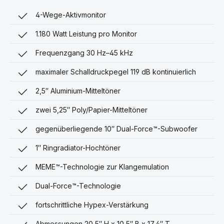
4-Wege-Aktivmonitor
1.180 Watt Leistung pro Monitor
Frequenzgang 30 Hz–45 kHz
maximaler Schalldruckpegel 119 dB kontinuierlich
2,5″ Aluminium-Mitteltöner
zwei 5,25″ Poly/Papier-Mitteltöner
gegenüberliegende 10″ Dual-Force™-Subwoofer
1″ Ringradiator-Hochtöner
MEME™-Technologie zur Klangemulation
Dual-Force™-Technologie
fortschrittliche Hypex-Verstärkung
Abmessungen 20,5″ H x 10,5″ B x 17,4″ T