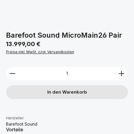
Barefoot Sound MicroMain26 Pair
Regulärer Preis:
13.999,00 €
Preise inkl. MwSt. zzgl. Versandkosten
Produkt Anzahl: Gib den gewünschten Wert ein ode
In den Warenkorb
Hersteller:
Barefoot Sound
Vorteile