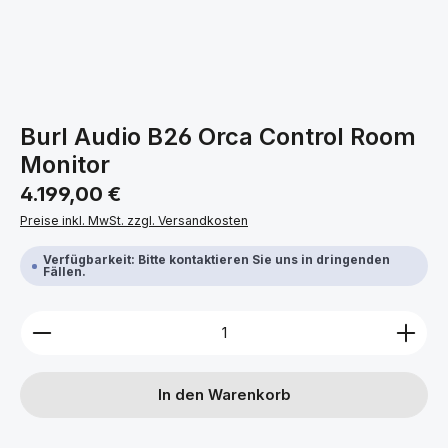
Burl Audio B26 Orca Control Room
Monitor
Regulärer Preis:
4.199,00 €
Preise inkl. MwSt. zzgl. Versandkosten
Verfügbarkeit: Bitte kontaktieren Sie uns in dringenden
Fällen.
Produkt Anzahl: Gib den gewünschten Wert ein ode
In den Warenkorb