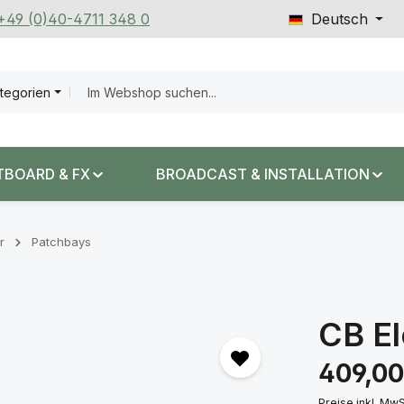
 +49 (0)40-4711 348 0
Deutsch
ategorien
TBOARD & FX
BROADCAST & INSTALLATION
r
Patchbays
CB El
Regulärer Prei
409,00
Preise inkl. Mw