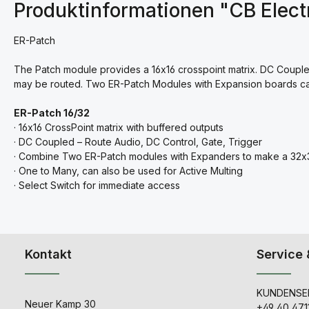
Produktinformationen "CB Elect
ER-Patch
The Patch module provides a 16x16 crosspoint matrix. DC Coupled
may be routed. Two ER-Patch Modules with Expansion boards ca
ER-Patch 16/32
· 16x16 CrossPoint matrix with buffered outputs
· DC Coupled – Route Audio, DC Control, Gate, Trigger
· Combine Two ER-Patch modules with Expanders to make a 32x3
· One to Many, can also be used for Active Multing
· Select Switch for immediate access
Kontakt
Service 
KUNDENSER
Neuer Kamp 30
+49 40 471