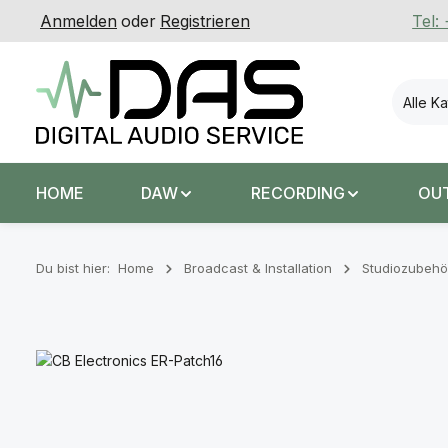
Anmelden
oder
Registrieren
Tel:
 Hauptinhalt springen
Zur Suche springen
Zur Hauptnavigation springen
Alle K
HOME
DAW
RECORDING
OU
Du bist hier:
Home
Broadcast & Installation
Studiozubehö
Bildergalerie überspringen