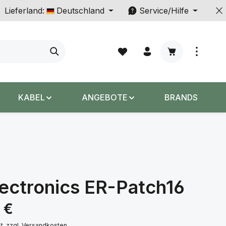
Lieferland:
Deutschland
Service/Hilfe
Warenkorb enth
KABEL
ANGEBOTE
BRANDS
ectronics ER-Patch16
s:
 €
St. zzgl. Versandkosten